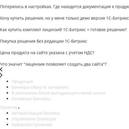
Потерялись в настройках. Где находится документация к продук
Хочу купить решение, но у меня только демо версия 1С-Битрикс
Как купить комплект лицензий 1С-Битрикс + готовое решение?
Покупка решения без редакции 1С-битрикс
Цена продукта на сайте указана с учетом НДС?
Что значит "лицензия позволяет создать два сайта"?
Продукция
Баннеры сбоку от основного
В рекламном блоке выпадающего меню шапки
Основные баннеры
Проекты
Автоматизация бизнеса
Управление бизнесом
Киберпреступления