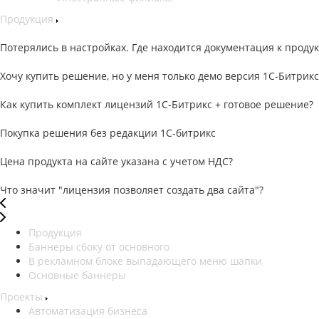
Продукция
Потерялись в настройках. Где находится документация к продук
Хочу купить решение, но у меня только демо версия 1С-Битрикс
Как купить комплект лицензий 1С-Битрикс + готовое решение?
Покупка решения без редакции 1С-битрикс
Цена продукта на сайте указана с учетом НДС?
Что значит "лицензия позволяет создать два сайта"?
Продукция
Баннеры сбоку от основного
В рекламном блоке выпадающего меню шапки
Основные баннеры
Проекты
Автоматизация бизнеса